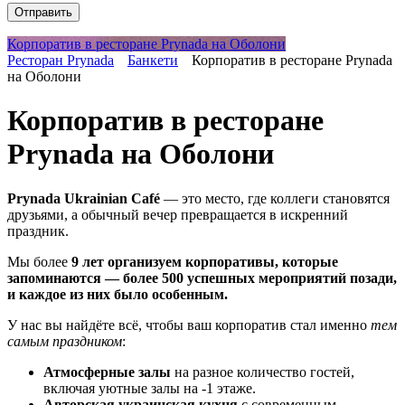
Корпоратив в ресторане Prynada на Оболони
Ресторан Prynada
Банкети
Корпоратив в ресторане Prynada
на Оболони
Корпоратив в ресторане
Prynada на Оболони
Prynada Ukrainian Café
— это место, где коллеги становятся
друзьями, а обычный вечер превращается в искренний
праздник.
Мы более
9 лет организуем корпоративы, которые
запоминаются — более 500 успешных мероприятий позади,
и каждое из них было особенным.
У нас вы найдёте всё, чтобы ваш корпоратив стал именно
тем
самым праздником
:
Атмосферные залы
на разное количество гостей,
включая уютные залы на -1 этаже.
Авторская украинская кухня
с современным