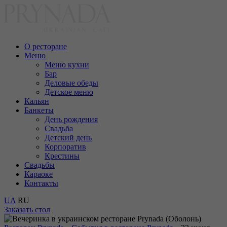
О ресторане
Меню
Меню кухни
Бар
Деловые обеды
Детское меню
Кальян
Банкеты
День рождения
Свадьба
Детский день
Корпоратив
Крестины
Cвадьбы
Караоке
Контакты
UA
RU
Заказать
стол