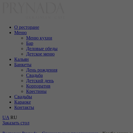
О ресторане
Меню
Меню кухни
Бар
Деловые обеды
Детское меню
Кальян
Банкеты
День рождения
Свадьба
Детский день
Корпоратив
Крестины
Cвадьбы
Караоке
Контакты
UA
RU
Заказать
стол