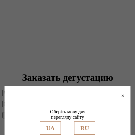
Заказать дегустацию
×
Оберіть мову для
перегляду сайту
UA
RU