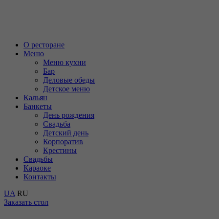
О ресторане
Меню
Меню кухни
Бар
Деловые обеды
Детское меню
Кальян
Банкеты
День рождения
Свадьба
Детский день
Корпоратив
Крестины
Cвадьбы
Караоке
Контакты
UA
RU
Заказать
стол