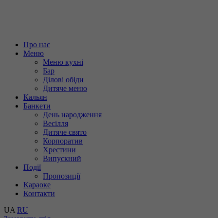
Про нас
Меню
Меню кухні
Бар
Ділові обіди
Дитяче меню
Кальян
Банкети
День народження
Весілля
Дитяче свято
Корпоратив
Хрестини
Випускний
Події
Пропозиції
Караоке
Контакти
UA
RU