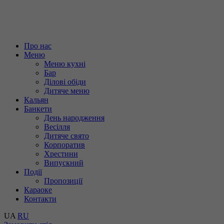
Про нас
Меню
Меню кухні
Бар
Ділові обіди
Дитяче меню
Кальян
Банкети
День народження
Весілля
Дитяче свято
Корпоратив
Хрестини
Випускний
Події
Пропозиції
Караоке
Контакти
UA
RU