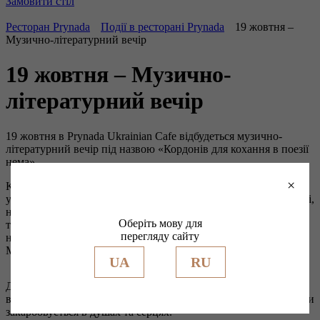
Замовити
стіл
Ресторан Prynada
Події в ресторані Prynada
19 жовтня –
Музично-літературний вечір
19 жовтня – Музично-
літературний вечір
19 жовтня в Prynada Ukrainian Cafe відбудеться музично-
літературний вечір під назвою «Кордонів для кохання в поезії
нема».
×
Кожен, хто завітає на цей вечір, матиме нагоду разом із
учасниками вечору та гостями, помандрувати країною любові,
насолодитися поетичними гімнами коханню як українських,
Оберіть мову для
так і зарубіжних авторів, а також послухати ліричні пісні про
перегляду сайту
найромантичніші на світі почуття у виконанні гурту Oleksa
МЕД, вокалістки Тані Кулі та гурту бандуристок “FLAME”.
UA
RU
Для справжньої любові, як і для поезії, немає кордонів та
відстаней, вони не вмирають навіть через століття та назавжди
закарбовується в душах та серцях.