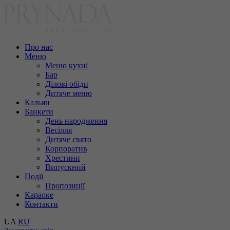
Про нас
Меню
Меню кухні
Бар
Ділові обіди
Дитяче меню
Кальян
Банкети
День народження
Весілля
Дитяче свято
Корпоратив
Хрестини
Випускний
Події
Пропозиції
Караоке
Контакти
UA
RU