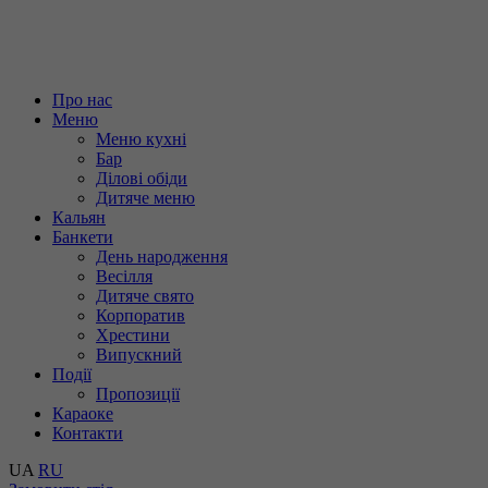
Про нас
Меню
Меню кухні
Бар
Ділові обіди
Дитяче меню
Кальян
Банкети
День народження
Весілля
Дитяче свято
Корпоратив
Хрестини
Випускний
Події
Пропозиції
Караоке
Контакти
UA
RU