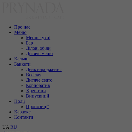
Про нас
Меню
Меню кухні
Бар
Ділові обіди
Дитяче меню
Кальян
Банкети
День народження
Весілля
Дитяче свято
Корпоратив
Хрестини
Випускний
Події
Пропозиції
Караоке
Контакти
UA
RU