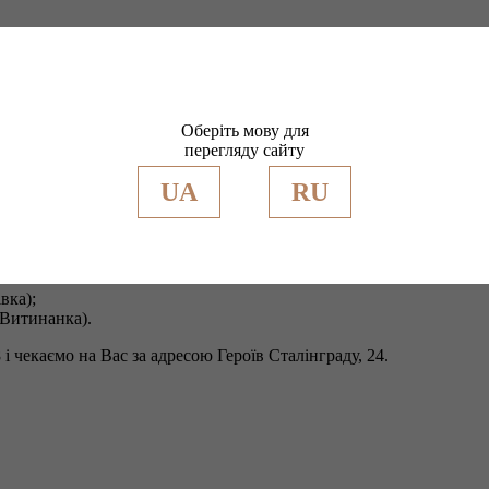
туп гурту Oleksa МЕД, DJ RomaNich та караоке
eksa МЕД, DJ RomaNich та кара
Оберіть мову для
rainian Cafе, неперевершений Oleksa МЕД. Учасники гурту Oleks
перегляду сайту
UA
RU
тниці найяскравішими музичними хітами.
вка);
Витинанка).
 чекаємо на Вас за адресою Героїв Сталінграду, 24.