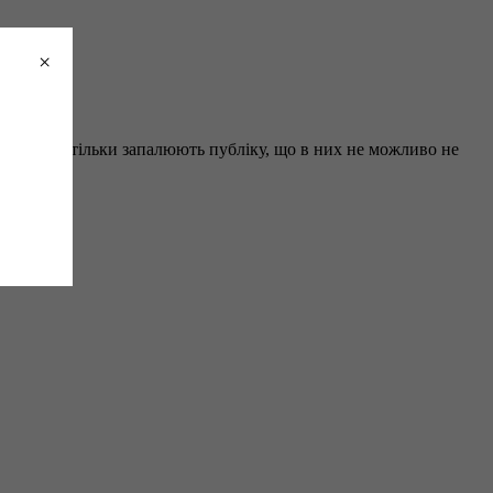
×
оке
a МЕД настільки запалюють публіку, що в них не можливо не