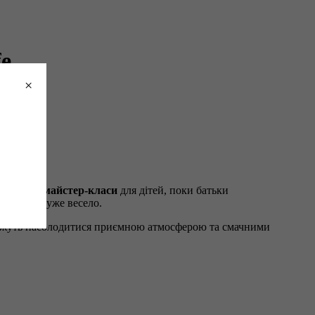
fe
×
и та міні
майстер-класи
для дітей, поки батьки
, а ще й дуже весело.
и можуть насолодитися приємною атмосферою та смачними