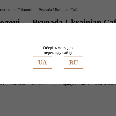
 нянею на Оболоні — Prynada Ukrainian Cafe
олоні — Prynada Ukrainian Ca
тям було не тільки смачно, а ще й дуже весело.
7) 010 86 88.
Оберіть мову для
перегляду сайту
Не просто дитяча кімната ресторану
UA
RU
і
(Київ). Щовихідних працює кваліфікована
няня
, проводимо ігр
дбала про те, аби нашим маленьким гостям було не тільки смачно
 просторій дитячій кімнаті нашого ресторану. А тим часом батьк