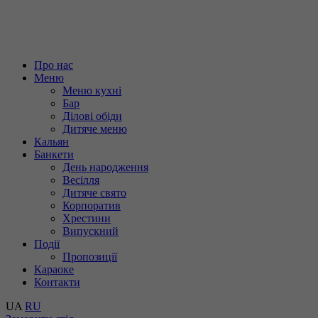
Про нас
Меню
Меню кухні
Бар
Ділові обіди
Дитяче меню
Кальян
Банкети
День народження
Весілля
Дитяче свято
Корпоратив
Хрестини
Випускний
Події
Пропозиції
Караоке
Контакти
UA
RU