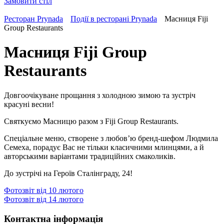
Замовити
стіл
Ресторан Prynada
Події в ресторані Prynada
Масниця Fiji
Group Restaurants
Масниця Fiji Group
Restaurants
Довгоочікуване прощання з холодною зимою та зустріч
красуні весни!
Святкуємо Масницю разом з Fiji Group Restaurants.
Спеціальне меню, створене з любов’ю бренд-шефом Людмила
Семеха, порадує Вас не тільки класичними млинцями, а й
авторськими варіантами традиційних смаколиків.
До зустрічі на Героїв Сталінграду, 24!
Навігація
Фотозвіт від 10 лютого
записів
Фотозвіт від 14 лютого
Контактна інформація