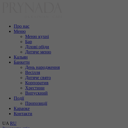
Про нас
Меню
Меню кухні
Бар
Ділові обіди
Дитяче меню
Кальян
Банкети
День народження
Весілля
Дитяче свято
Корпоратив
Хрестини
Випускний
Події
Пропозиції
Караоке
Контакти
UA
RU